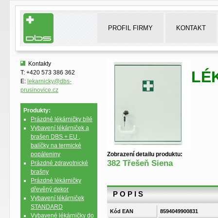
PROFIL FIRMY
KONTAKT
Kontakty
LÉ
T: +420 573 386 362
E:
lekarnicky@dbs-
prusinovice.cz
Produkty:
Prázdné lékárničky bílé
Vybavení lékárniček a
brašen DBS + EU ,
balíčky na termické
popáleniny
Zobrazení detailu produktu:
382 Třešeň Siena
Prázdné zdravotnické
brašny
Prázdné lékárničky
dřevěný dekor
P O P I S
Vybavení lékárniček
STANDARD
Kód EAN
8594049900831
Vybavené lékárničky do