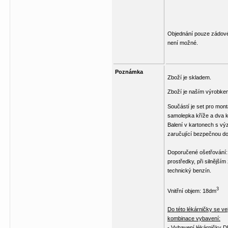
Objednání pouze zádové
není možné.
Poznámka
Zboží je skladem.
Zboží je naším výrobke
Součástí je set pro mon
samolepka kříže a dva k
Balení v kartonech s vý
zaručující bezpečnou d
Doporučené ošetřování: 
prostředky, při silnějším
technický benzín.
3
Vnitřní objem: 18dm
Do této lékárničky se ve
kombinace vybavení:
- Vybavení lékárničky 