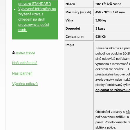
provozů STANDARD
Název
382 Třešeň Siena
Vybavené lékárničky na
Rozměry
(vxšxh)
450
x
320
x
170 mm
zvýšená rizika s
ohledem na druh
Váha
3,95 kg
provozovny a počet
Doprodej
3 kusy
osob.
Cena
936 Kč
(s DPH)
Popis
Závěsná lékárnička prvn
mapa webu
pohodlnou obsluhu 10-20
plně odpovídá potřebám
Naši odběratelé
vyrobena z laminované d
dekorem dle obrázku, Uv
Naši partneři
přestavitelné kovové pol
zvolit vysoký nebo nízký
Výměna odkazů
plochy.Poniklovaný tyčo
objednat se zádovou d
Objednání varianty s
há
požadovanou skříňku a 
panel. Při této variantě
skříňka police.